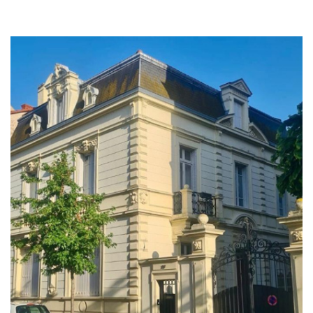
Vente
×
Propriete
RECHERCHER
+ de critères
+
5KM
10KM
25KM