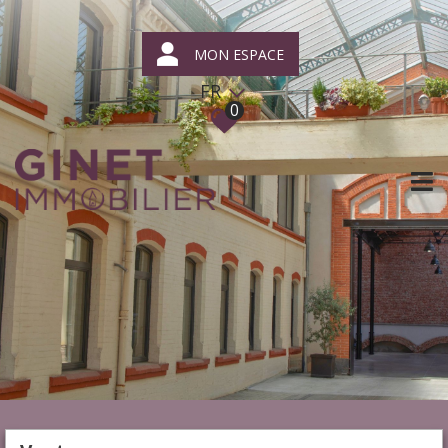
MON ESPACE
FR
0