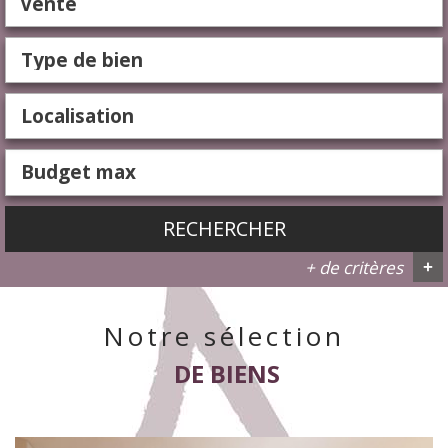
Vente
RECHERCHER
+ de critères
+
Notre sélection
5KM
10KM
25KM
DE BIENS