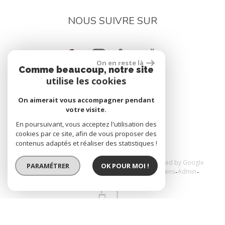
NOUS SUIVRE SUR
On en reste là
Comme beaucoup, notre site
utilise les cookies
On aimerait vous accompagner pendant
réalisé par
votre visite.
En poursuivant, vous acceptez l'utilisation des
cookies par ce site, afin de vous proposer des
contenus adaptés et réaliser des statistiques !
© 2026 | Tous droits réservés | Traduction powered by Google
PARAMÉTRER
OK POUR MOI !
Plan du site
Mentions légales
Nos honoraires
Liens
Admin
Toutes nos annonces
Politique RGPD
Site internet compatible multi-supports,
un seul site adaptable à tous les types d'écrans.