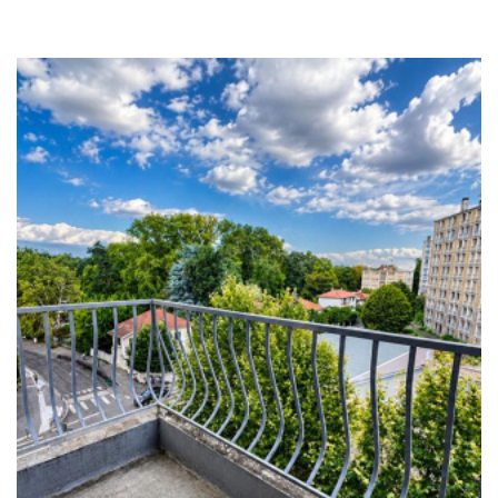
Vente
RECHERCHER
+ de critères
+
5KM
10KM
25KM