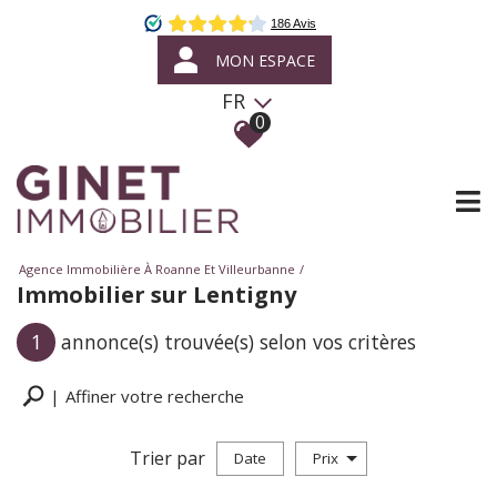
MON ESPACE
FR
0
Agence Immobilière À Roanne Et Villeurbanne
Immobilier sur Lentigny
1
annonce(s) trouvée(s) selon vos critères
Affiner votre recherche
Trier par
Date
Prix
Vente