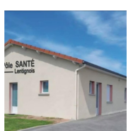
RECHERCHER
+ de critères
+
5KM
10KM
25KM