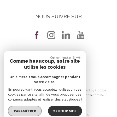
NOUS SUIVRE SUR
On en reste là
réalisé par
Comme beaucoup, notre site
utilise les cookies
On aimerait vous accompagner pendant
votre visite.
En poursuivant, vous acceptez l'utilisation des
© 2026 | Tous droits réservés | Traduction powered by Google
cookies par ce site, afin de vous proposer des
Plan du site
Mentions légales
Nos honoraires
Liens
Admin
contenus adaptés et réaliser des statistiques !
Toutes nos annonces
Politique RGPD
PARAMÉTRER
OK POUR MOI !
Site internet compatible multi-supports,