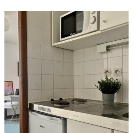
RECHERCHER
+ de critères
+
5KM
10KM
25KM