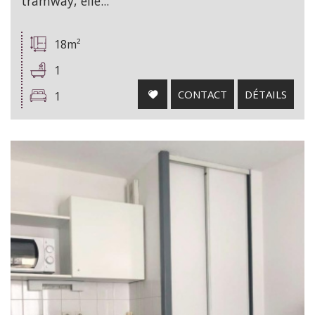
tramway, elle...
18m²
1
CONTACT
DÉTAILS
1