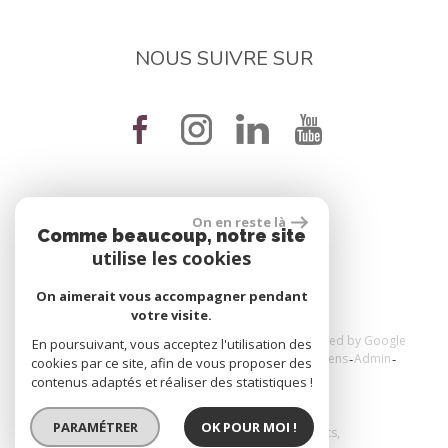
NOUS SUIVRE SUR
On en reste là
réalisé par
Comme beaucoup, notre site
utilise les cookies
On aimerait vous accompagner pendant
votre visite.
© 2026 | Tous droits réservés | Traduction powered by Google
En poursuivant, vous acceptez l'utilisation des
Plan du site
Mentions légales
Nos honoraires
Liens
Admin
cookies par ce site, afin de vous proposer des
Toutes nos annonces
Politique RGPD
contenus adaptés et réaliser des statistiques !
PARAMÉTRER
OK POUR MOI !
Site internet compatible multi-supports,