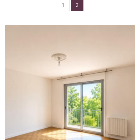
1
2
RECHERCHER
+ de critères
+
5KM
10KM
25KM