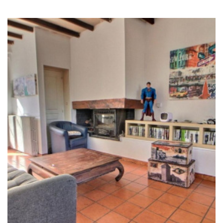
RECHERCHER
+ de critères
+
5KM
10KM
25KM