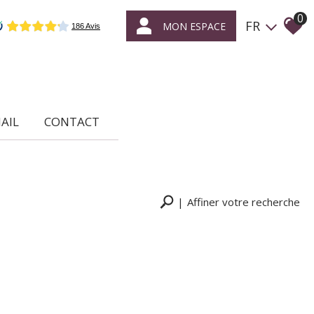
0
FR
MON ESPACE
MAIL
CONTACT
Affiner votre recherche
RECHERCHER
+ de critères
+