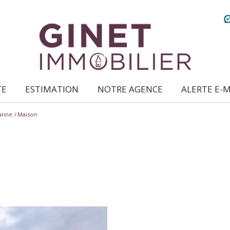
TE
ESTIMATION
NOTRE AGENCE
ALERTE E-
oanne
Maison
ce qui nous caractérise
location /
gestion locative
syndic de
copropriétés
transaction
expertise
en immobilier
nous rejoindre
5KM
10KM
25KM