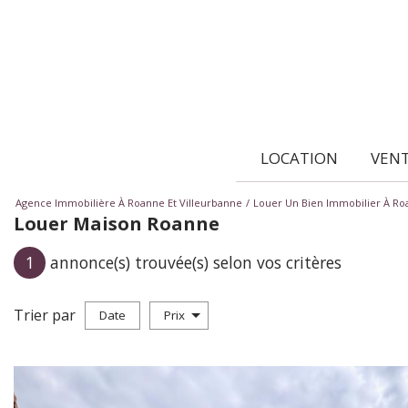
LOCATION
VEN
Agence Immobilière À Roanne Et Villeurbanne
Louer Un Bien Immobilier À R
Louer Maison Roanne
1
annonce(s) trouvée(s) selon vos critères
Trier par
Date
Prix
Location
×
Maison