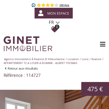
MON ESPACE
FR
0
Agence Immobilière À Roanne Et Villeurbanne
Location
Loire
Roanne
APPARTEMENT T2 A LOUER A ROANNE - ALBERT THOMAS
Retour aux résultats
Référence : 114727
475 €