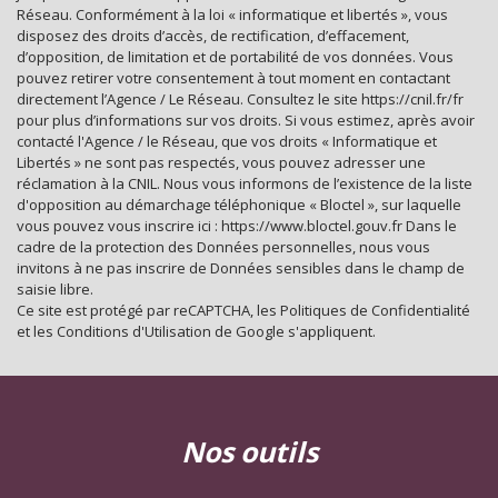
Réseau. Conformément à la loi « informatique et libertés », vous
Habitants de 25 à 55 ans
35,08 %
disposez des droits d’accès, de rectification, d’effacement,
d’opposition, de limitation et de portabilité de vos données. Vous
Habitants de plus de 55 ans
36,62 %
pouvez retirer votre consentement à tout moment en contactant
Nombre d'enfants par famille
0,88
directement l’Agence / Le Réseau. Consultez le site https://cnil.fr/fr
pour plus d’informations sur vos droits. Si vous estimez, après avoir
Familles sans enfant
52,07 %
contacté l'Agence / le Réseau, que vos droits « Informatique et
Libertés » ne sont pas respectés, vous pouvez adresser une
Familles avec 1 ou 2 enfants
2,25 %
réclamation à la CNIL. Nous vous informons de l’existence de la liste
Maisons
22,25 %
d'opposition au démarchage téléphonique « Bloctel », sur laquelle
vous pouvez vous inscrire ici : https://www.bloctel.gouv.fr Dans le
Appartements
77,75 %
cadre de la protection des Données personnelles, nous vous
invitons à ne pas inscrire de Données sensibles dans le champ de
Familles avec 3 enfants
6,99 %
saisie libre.
Ce site est protégé par reCAPTCHA, les
Politiques de Confidentialité
et les
Conditions d'Utilisation
de Google s'appliquent.
nos outils