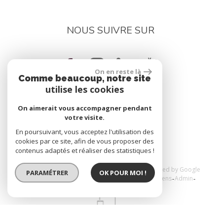
NOUS SUIVRE SUR
On en reste là
Comme beaucoup, notre site
utilise les cookies
On aimerait vous accompagner pendant
réalisé par
votre visite.
En poursuivant, vous acceptez l'utilisation des
cookies par ce site, afin de vous proposer des
contenus adaptés et réaliser des statistiques !
© 2026 | Tous droits réservés | Traduction powered by Google
PARAMÉTRER
OK POUR MOI !
Plan du site
Mentions légales
Nos honoraires
Liens
Admin
Toutes nos annonces
Politique RGPD
Site internet compatible multi-supports,