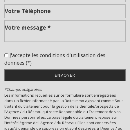
Leaflet
|
©
Jawg
Maps
|
© OpenStreetMap
École maternelle
École primaire
J'accepte les conditions d'utilisation des
Enseignement supérieur
données (*)
statistiques
ENVOYER
Nombre d'habitants
35 798
*Champs obligatoires
Les informations recueillies sur ce formulaire sont enregistrées
Propriétaires (vs. locataires)
39,30 %
dans un fichier informatisé par La Boite Immo agissant comme Sous-
traitant du traitement pour la gestion de la clientèle/prospects de
Taxe habitation
11,99 %
l'Agence / du Réseau qui reste Responsable du Traitement de vos
Taxe foncière
24,09 %
Données personnelles. La base légale du traitement repose sur
l'intérêt légitime de l'Agence / du Réseau. Elles sont conservées
Habitants de moins de 25 ans
28,31 %
jusqu'à demande de suppression et sont destinées à l'Agence / au