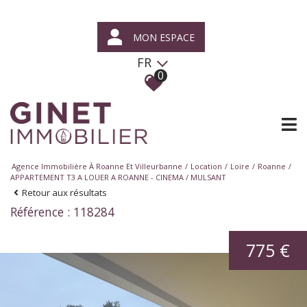
MON ESPACE
FR
0
Agence Immobilière À Roanne Et Villeurbanne
Location
Loire
Roanne
APPARTEMENT T3 A LOUER A ROANNE - CINEMA / MULSANT
Retour aux résultats
Référence : 118284
775 €