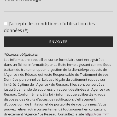
Cinéma
Collège
J'accepte les conditions d'utilisation des
École maternelle
données (*)
École primaire
ENVOYER
Enseignement supérieur
*Champs obligatoires
Lycée
Les informations recueillies sur ce formulaire sont enregistrées
dans un fichier informatisé par La Boite Immo agissant comme Sous-
Bibliothèque
traitant du traitement pour la gestion de la clientèle/prospects de
l'Agence / du Réseau qui reste Responsable du Traitement de vos
Gare ferroviaire
Données personnelles. La base légale du traitement repose sur
l'intérêt légitime de l'Agence / du Réseau. Elles sont conservées
Bureau de poste
jusqu'à demande de suppression et sont destinées à l'Agence / au
Réseau. Conformément à la loi « informatique et libertés », vous
Mairie
disposez des droits d’accès, de rectification, d’effacement,
d’opposition, de limitation et de portabilité de vos données. Vous
pouvez retirer votre consentement à tout moment en contactant
statistiques
directement l’Agence / Le Réseau. Consultez le site
https://cnil.fr/fr