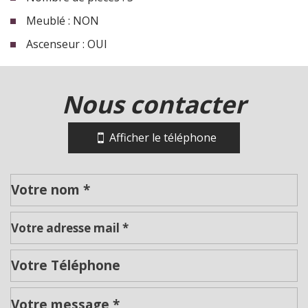
Meublé : NON
Ascenseur : OUI
la ville de roanne (42300)
nous contacter
+
−
Afficher le téléphone
Leaflet
|
©
Jawg
Maps
|
© OpenStreetMap