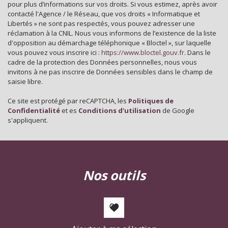
pour plus d’informations sur vos droits. Si vous estimez, après avoir
contacté l'Agence / le Réseau, que vos droits « Informatique et
Nombre d'habitants
35 798
Libertés » ne sont pas respectés, vous pouvez adresser une
réclamation à la CNIL. Nous vous informons de l’existence de la liste
Propriétaires (vs. locataires)
39,30 %
d'opposition au démarchage téléphonique « Bloctel », sur laquelle
vous pouvez vous inscrire ici :
Taxe habitation
https://www.bloctel.gouv.fr
. Dans le
11,99 %
cadre de la protection des Données personnelles, nous vous
Taxe foncière
24,09 %
invitons à ne pas inscrire de Données sensibles dans le champ de
saisie libre.
Habitants de moins de 25 ans
28,31 %
Ce site est protégé par reCAPTCHA, les
Politiques de
Habitants de 25 à 55 ans
35,08 %
Confidentialité
et es
Conditions d'utilisation
de Google
Habitants de plus de 55 ans
36,62 %
s'appliquent.
Nombre d'enfants par famille
0,88
Familles sans enfant
52,07 %
Familles avec 1 ou 2 enfants
2,25 %
nos outils
Maisons
22,25 %
Appartements
77,75 %
Familles avec 3 enfants
6,99 %