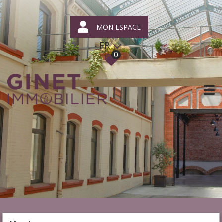
MON ESPACE
FR
0