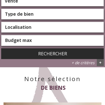
Vente
RECHERCHER
+ de critères
+
Notre sélection
5KM
10KM
25KM
DE BIENS