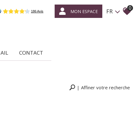
0
FR
MON ESPACE
MAIL
CONTACT
Affiner votre recherche
RECHERCHER
+ de critères
+