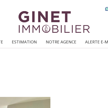
TE
ESTIMATION
NOTRE AGENCE
ALERTE E-
ce qui nous caractérise
location /
gestion locative
syndic de
copropriétés
transaction
expertise
en immobilier
5KM
10KM
25KM
nous rejoindre