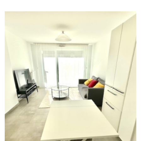
RECHERCHER
+ de critères
+
5KM
10KM
25KM