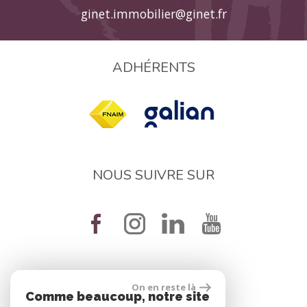
ginet.immobilier@ginet.fr
ADHÉRENTS
NOUS SUIVRE SUR
On en reste là
réalisé par
Comme beaucoup, notre site