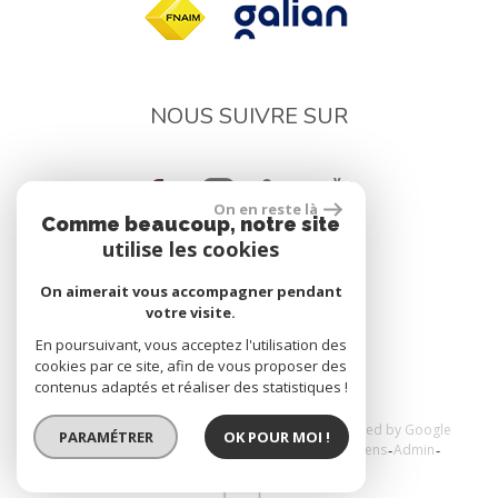
NOUS SUIVRE SUR
On en reste là
Comme beaucoup, notre site
utilise les cookies
On aimerait vous accompagner pendant
réalisé par
votre visite.
En poursuivant, vous acceptez l'utilisation des
cookies par ce site, afin de vous proposer des
contenus adaptés et réaliser des statistiques !
© 2026 | Tous droits réservés | Traduction powered by Google
PARAMÉTRER
OK POUR MOI !
Plan du site
Mentions légales
Nos honoraires
Liens
Admin
Toutes nos annonces
Politique RGPD