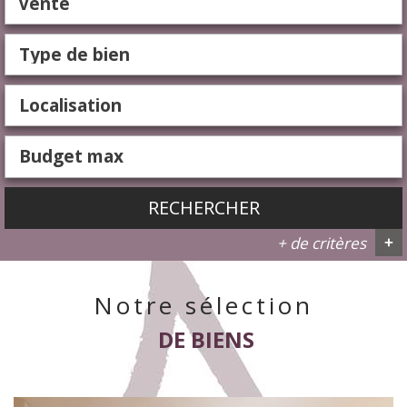
Vente
RECHERCHER
+ de critères
+
Notre sélection
5KM
10KM
25KM
DE BIENS