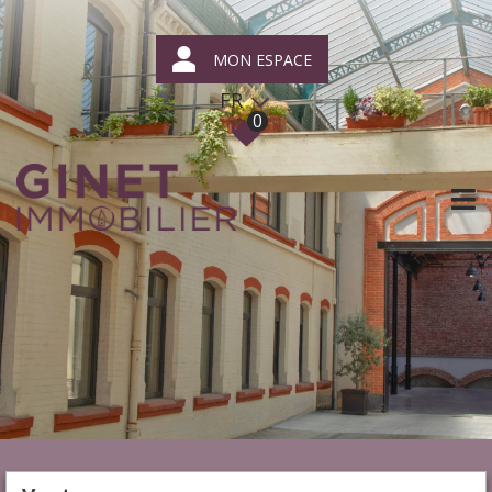
MON ESPACE
FR
0