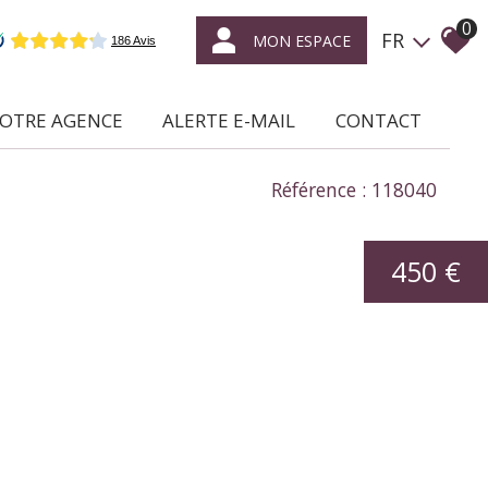
0
FR
MON ESPACE
NOTRE AGENCE
ALERTE E-MAIL
CONTACT
ce qui nous caractérise
Référence : 118040
location /
gestion locative
450 €
syndic de
copropriétés
transaction
expertise
en immobilier
nous rejoindre