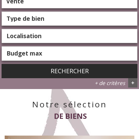
Vente
RECHERCHER
+ de critères
+
Notre sélection
5KM
10KM
25KM
DE BIENS