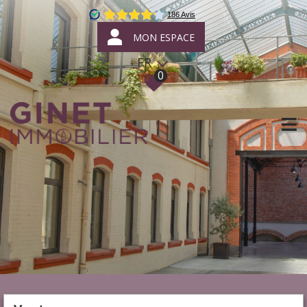
MON ESPACE
FR
0