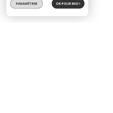
PARAMÉTRER
OK POUR MOI !
appartement t4 a loue
description de l'offre
Appartement T4 à louer à Roanne - Gare : Venez
Dès l'entrée, vous serez séduit par sa spacieus
espace convivial s'ouvre sur un balcon offrant 
chambres confortables ainsi que d'une salle d'eau
facilitant le stationnement au quotidien. Situé
agréable et pratique. Pour tout renseignement c