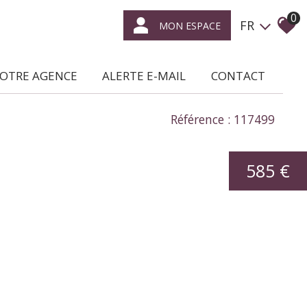
0
FR
MON ESPACE
NOTRE AGENCE
ALERTE E-MAIL
CONTACT
ce qui nous caractérise
Référence : 117499
location /
gestion locative
585 €
syndic de
copropriétés
transaction
expertise
en immobilier
nous rejoindre