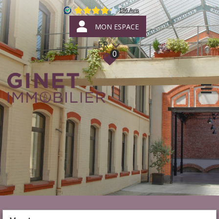
MON ESPACE
FR
0