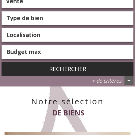
Vente
RECHERCHER
+ de critères
+
Notre sélection
5KM
10KM
25KM
DE BIENS