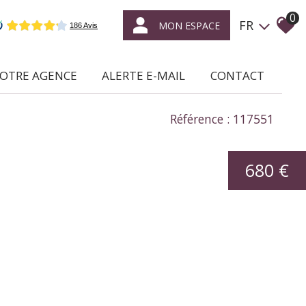
0
FR
MON ESPACE
NOTRE AGENCE
ALERTE E-MAIL
CONTACT
ce qui nous caractérise
Référence : 117551
location /
gestion locative
680 €
syndic de
copropriétés
transaction
expertise
en immobilier
nous rejoindre