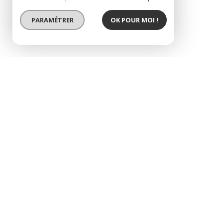
PARAMÉTRER
OK POUR MOI !
appartement t4 a loue
description de l'offre
Appartement T4 à louer à Roanne - Place Victor
sans ascenseur, en excellent état, offrant de bea
lumineuse comprenant une cuisine ouverte entiè
amis. L'espace nuit se compose de trois belles 
buanderie pratique pour faciliter votre quotidien