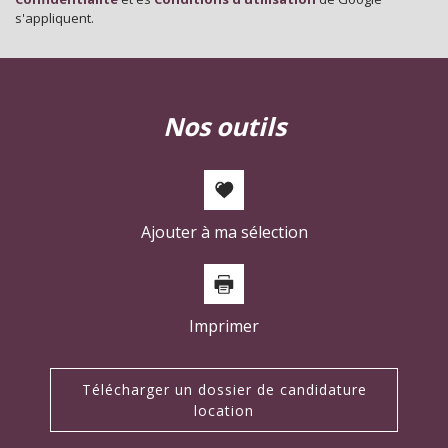
Habitants de plus de 55 ans
36,62 %
s'appliquent.
Nombre d'enfants par famille
0,88
Familles sans enfant
52,07 %
Familles avec 1 ou 2 enfants
2,25 %
nos outils
Maisons
22,25 %
Appartements
77,75 %
Familles avec 3 enfants
6,99 %
Ajouter à ma sélection
Imprimer
Télécharger un dossier de candidature
location