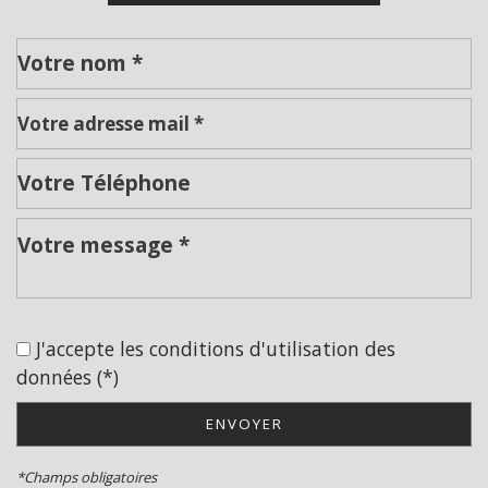
Leaflet
|
©
Jawg
Maps
|
© OpenStreetMap
Cinéma
Collège
J'accepte les conditions d'utilisation des
École maternelle
données (*)
École primaire
ENVOYER
Enseignement supérieur
*Champs obligatoires