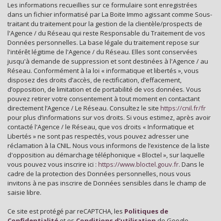
Lycée
Les informations recueillies sur ce formulaire sont enregistrées
dans un fichier informatisé par La Boite Immo agissant comme Sous-
Bibliothèque
traitant du traitement pour la gestion de la clientèle/prospects de
l'Agence / du Réseau qui reste Responsable du Traitement de vos
Gare ferroviaire
Données personnelles. La base légale du traitement repose sur
l'intérêt légitime de l'Agence / du Réseau. Elles sont conservées
Bureau de poste
jusqu'à demande de suppression et sont destinées à l'Agence / au
Réseau. Conformément à la loi « informatique et libertés », vous
Mairie
disposez des droits d’accès, de rectification, d’effacement,
d’opposition, de limitation et de portabilité de vos données. Vous
pouvez retirer votre consentement à tout moment en contactant
statistiques
directement l’Agence / Le Réseau. Consultez le site
https://cnil.fr/fr
pour plus d’informations sur vos droits. Si vous estimez, après avoir
contacté l'Agence / le Réseau, que vos droits « Informatique et
Nombre d'habitants
35 798
Libertés » ne sont pas respectés, vous pouvez adresser une
réclamation à la CNIL. Nous vous informons de l’existence de la liste
Propriétaires (vs. locataires)
39,30 %
d'opposition au démarchage téléphonique « Bloctel », sur laquelle
vous pouvez vous inscrire ici :
Taxe habitation
https://www.bloctel.gouv.fr
. Dans le
11,99 %
cadre de la protection des Données personnelles, nous vous
Taxe foncière
24,09 %
invitons à ne pas inscrire de Données sensibles dans le champ de
saisie libre.
Habitants de moins de 25 ans
28,31 %
Ce site est protégé par reCAPTCHA, les
Politiques de
Habitants de 25 à 55 ans
35,08 %
Confidentialité
et es
Conditions d'utilisation
de Google