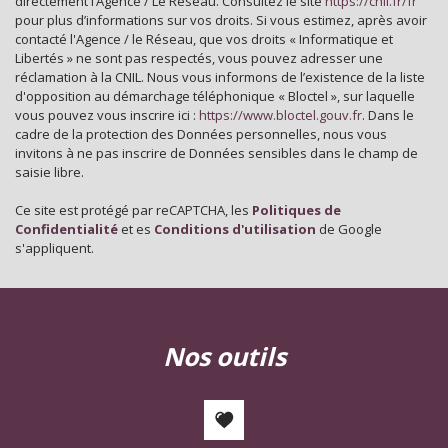
directement l’Agence / Le Réseau. Consultez le site
https://cnil.fr/fr
Nombre d'habitants
35 798
pour plus d’informations sur vos droits. Si vous estimez, après avoir
contacté l'Agence / le Réseau, que vos droits « Informatique et
Propriétaires (vs. locataires)
39,30 %
Libertés » ne sont pas respectés, vous pouvez adresser une
Taxe habitation
11,99 %
réclamation à la CNIL. Nous vous informons de l’existence de la liste
d'opposition au démarchage téléphonique « Bloctel », sur laquelle
Taxe foncière
24,09 %
vous pouvez vous inscrire ici :
https://www.bloctel.gouv.fr
. Dans le
cadre de la protection des Données personnelles, nous vous
Habitants de moins de 25 ans
28,31 %
invitons à ne pas inscrire de Données sensibles dans le champ de
Habitants de 25 à 55 ans
35,08 %
saisie libre.
Habitants de plus de 55 ans
36,62 %
Ce site est protégé par reCAPTCHA, les
Politiques de
Confidentialité
et es
Conditions d'utilisation
de Google
Nombre d'enfants par famille
0,88
s'appliquent.
Familles sans enfant
52,07 %
Familles avec 1 ou 2 enfants
2,25 %
Maisons
22,25 %
nos outils
Appartements
77,75 %
Familles avec 3 enfants
6,99 %