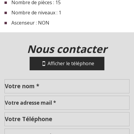
Nombre de pièces : 15
Nombre de niveaux : 1
Ascenseur : NON
la ville de roanne (42300)
nous contacter
+
−
Afficher le téléphone
Leaflet
|
©
Jawg
Maps
|
© OpenStreetMap