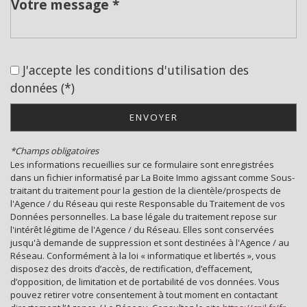
Cinéma
Collège
J'accepte les conditions d'utilisation des
École maternelle
données (*)
École primaire
ENVOYER
Enseignement supérieur
*Champs obligatoires
Lycée
Les informations recueillies sur ce formulaire sont enregistrées
dans un fichier informatisé par La Boite Immo agissant comme Sous-
Gare ferroviaire
traitant du traitement pour la gestion de la clientèle/prospects de
l'Agence / du Réseau qui reste Responsable du Traitement de vos
Bureau de poste
Données personnelles. La base légale du traitement repose sur
l'intérêt légitime de l'Agence / du Réseau. Elles sont conservées
Mairie
jusqu'à demande de suppression et sont destinées à l'Agence / au
Réseau. Conformément à la loi « informatique et libertés », vous
disposez des droits d’accès, de rectification, d’effacement,
statistiques
d’opposition, de limitation et de portabilité de vos données. Vous
pouvez retirer votre consentement à tout moment en contactant