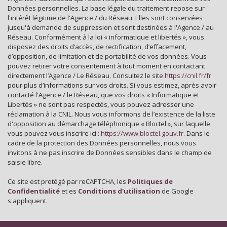
Données personnelles. La base légale du traitement repose sur
Propriétaires (vs. locataires)
83,10 %
l'intérêt légitime de l'Agence / du Réseau. Elles sont conservées
jusqu'à demande de suppression et sont destinées à l'Agence / au
Taxe habitation
6,56 %
Réseau. Conformément à la loi « informatique et libertés », vous
disposez des droits d’accès, de rectification, d’effacement,
Taxe foncière
13,40 %
d’opposition, de limitation et de portabilité de vos données. Vous
Habitants de moins de 25 ans
29,29 %
pouvez retirer votre consentement à tout moment en contactant
directement l’Agence / Le Réseau. Consultez le site
https://cnil.fr/fr
Habitants de 25 à 55 ans
39,02 %
pour plus d’informations sur vos droits. Si vous estimez, après avoir
contacté l'Agence / le Réseau, que vos droits « Informatique et
Habitants de plus de 55 ans
31,69 %
Libertés » ne sont pas respectés, vous pouvez adresser une
Nombre d'enfants par famille
0,87
réclamation à la CNIL. Nous vous informons de l’existence de la liste
d'opposition au démarchage téléphonique « Bloctel », sur laquelle
Familles sans enfant
50,40 %
vous pouvez vous inscrire ici :
https://www.bloctel.gouv.fr
. Dans le
cadre de la protection des Données personnelles, nous vous
Familles avec 1 ou 2 enfants
42,26 %
invitons à ne pas inscrire de Données sensibles dans le champ de
Maisons
93,55 %
saisie libre.
Appartements
6,45 %
Ce site est protégé par reCAPTCHA, les
Politiques de
Confidentialité
et es
Conditions d'utilisation
de Google
Familles avec 3 enfants
7,34 %
s'appliquent.