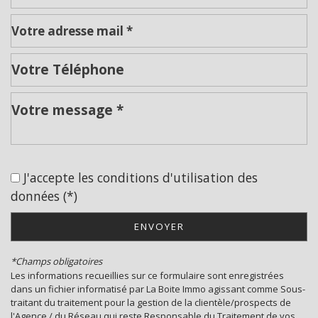
Leaflet
|
©
Jawg
Maps
|
© OpenStreetMap
École maternelle
École primaire
J'accepte les conditions d'utilisation des
Bibliothèque
données (*)
Bureau de poste
ENVOYER
Mairie
*Champs obligatoires
statistiques
Les informations recueillies sur ce formulaire sont enregistrées
dans un fichier informatisé par La Boite Immo agissant comme Sous-
traitant du traitement pour la gestion de la clientèle/prospects de
l'Agence / du Réseau qui reste Responsable du Traitement de vos
Nombre d'habitants
1 625