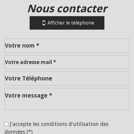
(42120)
nous contacter
+
Afficher le téléphone
−
Leaflet
|
©
Jawg
Maps
|
© OpenStreetMap
École maternelle
J'accepte les conditions d'utilisation des
École primaire
données (*)