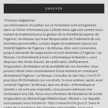
Mairie
ENVOYER
statistiques
*Champs obligatoires
Les informations recueillies sur ce formulaire sont enregistrées
Nombre d'habitants
2 802
dans un fichier informatisé par La Boite Immo agissant comme Sous-
traitant du traitement pour la gestion de la clientèle/prospects de
Propriétaires (vs. locataires)
91,65 %
l'Agence / du Réseau qui reste Responsable du Traitement de vos
Données personnelles. La base légale du traitement repose sur
Taxe habitation
8,04 %
l'intérêt légitime de l'Agence / du Réseau. Elles sont conservées
Taxe foncière
15,71 %
jusqu'à demande de suppression et sont destinées à l'Agence / au
Réseau. Conformément à la loi « informatique et libertés », vous
Habitants de moins de 25 ans
26,95 %
disposez des droits d’accès, de rectification, d’effacement,
d’opposition, de limitation et de portabilité de vos données. Vous
Habitants de 25 à 55 ans
35,88 %
pouvez retirer votre consentement à tout moment en contactant
Habitants de plus de 55 ans
37,17 %
directement l’Agence / Le Réseau. Consultez le site
https://cnil.fr/fr
pour plus d’informations sur vos droits. Si vous estimez, après avoir
Nombre d'enfants par famille
0,80
contacté l'Agence / le Réseau, que vos droits « Informatique et
Libertés » ne sont pas respectés, vous pouvez adresser une
Familles sans enfant
56,55 %
réclamation à la CNIL. Nous vous informons de l’existence de la liste
d'opposition au démarchage téléphonique « Bloctel », sur laquelle
Familles avec 1 ou 2 enfants
36,35 %
vous pouvez vous inscrire ici :
https://www.bloctel.gouv.fr
. Dans le
Maisons
99,06 %
cadre de la protection des Données personnelles, nous vous