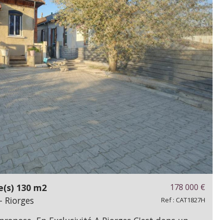
e(s) 130 m2
178 000
€
- Riorges
Ref : CAT1827H