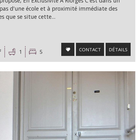
ropose, En Exclusivité A Riorges C'est dans un
2 pas d'une école et à proximité immédiate des
 que se situe cette...
CONTACT
DÉTAILS
²
1
5