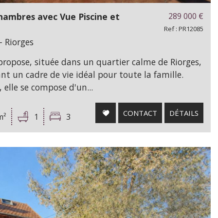
hambres avec Vue Piscine et
289 000
€
Ref : PR12085
- Riorges
propose, située dans un quartier calme de Riorges,
nt un cadre de vie idéal pour toute la famille.
 elle se compose d'un...
CONTACT
DÉTAILS
m²
1
3