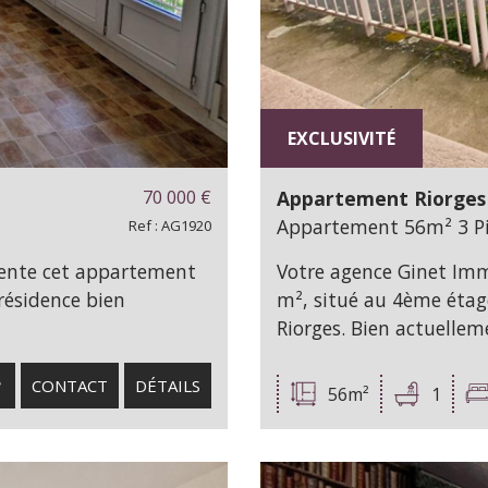
EXCLUSIVITÉ
70 000
€
Appartement Riorges 
Appartement 56m² 3 Piè
Ref : AG1920
vente cet appartement
Votre agence Ginet Im
résidence bien
m², situé au 4ème étag
Riorges. Bien actuelleme
CONTACT
DÉTAILS
56m²
1