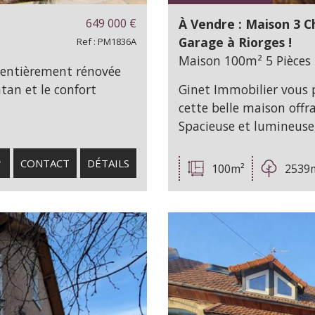
649 000
€
À Vendre : Maison 3 C
Garage à Riorges !
Ref : PM1836A
Maison 100m² 5 Pièces 
 entièrement rénovée
ntan et le confort
Ginet Immobilier vous 
cette belle maison offra
Spacieuse et lumineuse,
CONTACT
DÉTAILS
100m²
2539