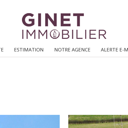
TE
ESTIMATION
NOTRE AGENCE
ALERTE E-
ce qui nous caractérise
location /
gestion locative
syndic de
copropriétés
transaction
expertise
en immobilier
5KM
10KM
25KM
nous rejoindre