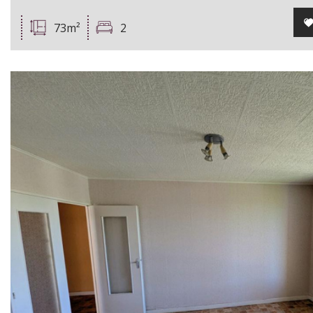
73m²
2