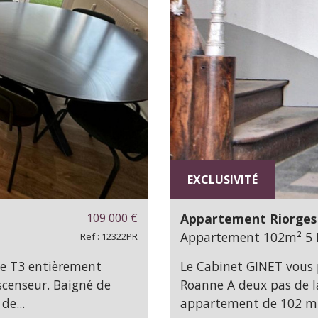
EXCLUSIVITÉ
109 000
€
Appartement Riorges 
Appartement 102m² 5 Pi
Ref : 12322PR
be T3 entièrement
Le Cabinet GINET vous 
scenseur. Baigné de
Roanne A deux pas de l
de...
appartement de 102 m² 