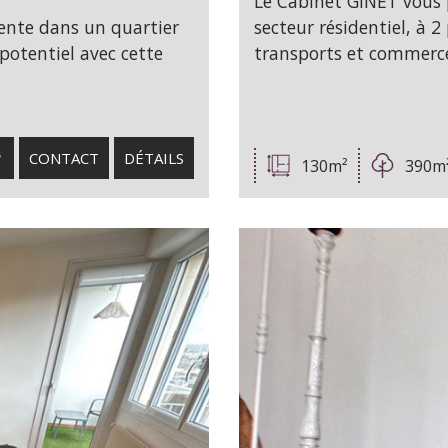
Le Cabinet GINET vous p
ente dans un quartier
secteur résidentiel, à 
 potentiel avec cette
transports et commerces
CONTACT
DÉTAILS
130m²
390m