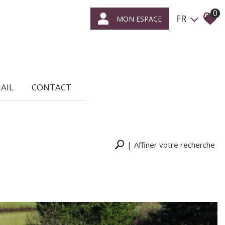
0
FR
MON ESPACE
MAIL
CONTACT
Affiner votre recherche
RECHERCHER
+ de critères
+