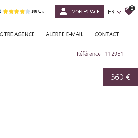
0
FR
MON ESPACE
NOTRE AGENCE
ALERTE E-MAIL
CONTACT
ce qui nous caractérise
Référence : 112931
location /
gestion locative
360 €
syndic de
copropriétés
transaction
expertise
en immobilier
nous rejoindre