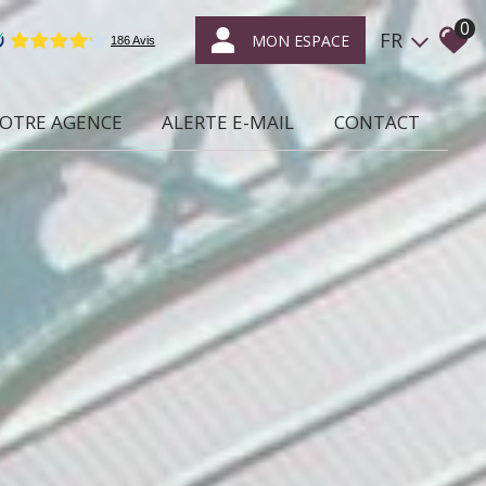
0
FR
MON ESPACE
NOTRE AGENCE
ALERTE E-MAIL
CONTACT
ce qui nous caractérise
location /
gestion locative
syndic de
copropriétés
transaction
expertise
en immobilier
nous rejoindre