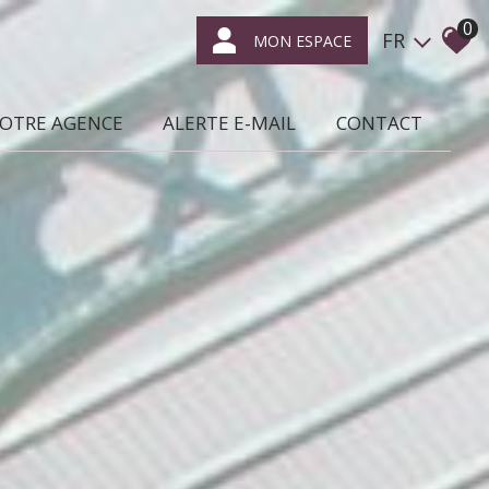
0
FR
MON ESPACE
NOTRE AGENCE
ALERTE E-MAIL
CONTACT
ce qui nous caractérise
location /
gestion locative
syndic de
copropriétés
transaction
expertise
en immobilier
nous rejoindre