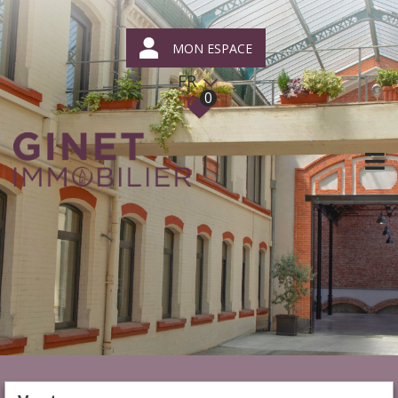
MON ESPACE
FR
0