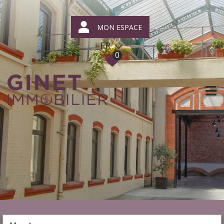
MON ESPACE
FR
0