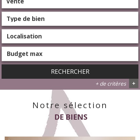
Vente
RECHERCHER
+ de critères
+
Notre sélection
5KM
10KM
25KM
DE BIENS