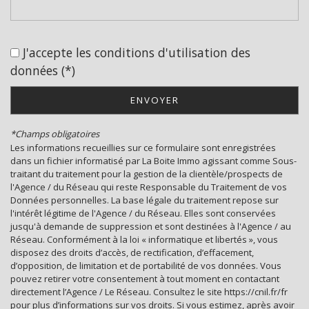
Bar
Cinéma
J'accepte les conditions d'utilisation des
Collège
données (*)
École maternelle
ENVOYER
École primaire
*Champs obligatoires
Enseignement supérieur
Les informations recueillies sur ce formulaire sont enregistrées
dans un fichier informatisé par La Boite Immo agissant comme Sous-
Lycée
traitant du traitement pour la gestion de la clientèle/prospects de
l'Agence / du Réseau qui reste Responsable du Traitement de vos
Bibliothèque
Données personnelles. La base légale du traitement repose sur
l'intérêt légitime de l'Agence / du Réseau. Elles sont conservées
Bureau de poste
jusqu'à demande de suppression et sont destinées à l'Agence / au
Réseau. Conformément à la loi « informatique et libertés », vous
Mairie
disposez des droits d’accès, de rectification, d’effacement,
d’opposition, de limitation et de portabilité de vos données. Vous
pouvez retirer votre consentement à tout moment en contactant
Presse et Tabac
directement l’Agence / Le Réseau. Consultez le site https://cnil.fr/fr
pour plus d’informations sur vos droits. Si vous estimez, après avoir