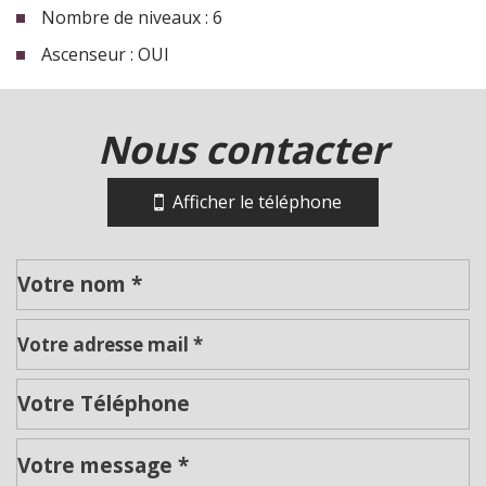
Nombre de niveaux : 6
Ascenseur : OUI
la ville de villeurbanne (69100)
nous contacter
+
−
Afficher le téléphone
Leaflet
|
©
Jawg
Maps
|
© OpenStreetMap