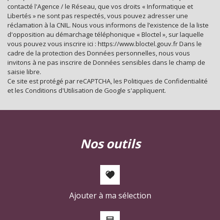
statistiques
contacté l'Agence / le Réseau, que vos droits « Informatique et
Libertés » ne sont pas respectés, vous pouvez adresser une
réclamation à la CNIL. Nous vous informons de l’existence de la liste
Nombre d'habitants
146 282
d'opposition au démarchage téléphonique « Bloctel », sur laquelle
vous pouvez vous inscrire ici : https://www.bloctel.gouv.fr Dans le
Propriétaires (vs. locataires)
35,79 %
cadre de la protection des Données personnelles, nous vous
invitons à ne pas inscrire de Données sensibles dans le champ de
Taxe habitation
21,50 %
saisie libre.
Taxe foncière
16,21 %
Ce site est protégé par reCAPTCHA, les
Politiques de Confidentialité
et les
Conditions d'Utilisation
de Google s'appliquent.
Habitants de moins de 25 ans
36,59 %
Habitants de 25 à 55 ans
41,03 %
Habitants de plus de 55 ans
22,38 %
nos outils
Nombre d'enfants par famille
1,03
Familles sans enfant
44,77 %
Familles avec 1 ou 2 enfants
0 %
Maisons
6,25 %
Ajouter à ma sélection
Appartements
93,75 %