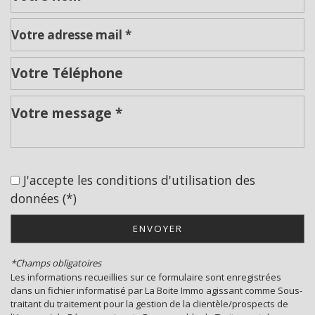
Leaflet
|
©
Jawg
Maps
|
© OpenStreetMap
Cinéma
Collège
J'accepte les conditions d'utilisation des
École maternelle
données (*)
École primaire
ENVOYER
Enseignement supérieur
*Champs obligatoires
Lycée
Les informations recueillies sur ce formulaire sont enregistrées
dans un fichier informatisé par La Boite Immo agissant comme Sous-
Bibliothèque
traitant du traitement pour la gestion de la clientèle/prospects de