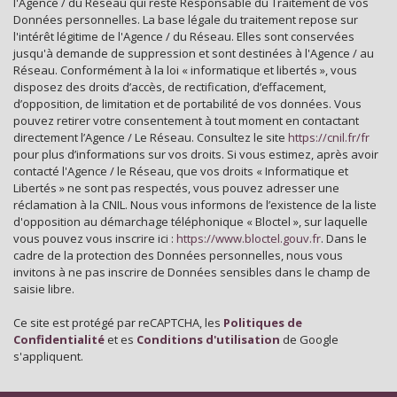
l'Agence / du Réseau qui reste Responsable du Traitement de vos
Gare ferroviaire
Données personnelles. La base légale du traitement repose sur
l'intérêt légitime de l'Agence / du Réseau. Elles sont conservées
Bureau de poste
jusqu'à demande de suppression et sont destinées à l'Agence / au
Réseau. Conformément à la loi « informatique et libertés », vous
Mairie
disposez des droits d’accès, de rectification, d’effacement,
d’opposition, de limitation et de portabilité de vos données. Vous
pouvez retirer votre consentement à tout moment en contactant
statistiques
directement l’Agence / Le Réseau. Consultez le site
https://cnil.fr/fr
pour plus d’informations sur vos droits. Si vous estimez, après avoir
contacté l'Agence / le Réseau, que vos droits « Informatique et
Nombre d'habitants
35 798
Libertés » ne sont pas respectés, vous pouvez adresser une
réclamation à la CNIL. Nous vous informons de l’existence de la liste
Propriétaires (vs. locataires)
39,30 %
d'opposition au démarchage téléphonique « Bloctel », sur laquelle
vous pouvez vous inscrire ici :
Taxe habitation
https://www.bloctel.gouv.fr
. Dans le
11,99 %
cadre de la protection des Données personnelles, nous vous
Taxe foncière
24,09 %
invitons à ne pas inscrire de Données sensibles dans le champ de
saisie libre.
Habitants de moins de 25 ans
28,31 %
Ce site est protégé par reCAPTCHA, les
Politiques de
Habitants de 25 à 55 ans
35,08 %
Confidentialité
et es
Conditions d'utilisation
de Google
Habitants de plus de 55 ans
36,62 %
s'appliquent.
Nombre d'enfants par famille
0,88