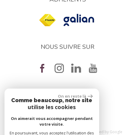
NOUS SUIVRE SUR
On en reste là
réalisé par
Comme beaucoup, notre site
utilise les cookies
On aimerait vous accompagner pendant
votre visite.
© 2026 | Tous droits réservés | Traduction powered by Google
En poursuivant, vous acceptez l'utilisation des