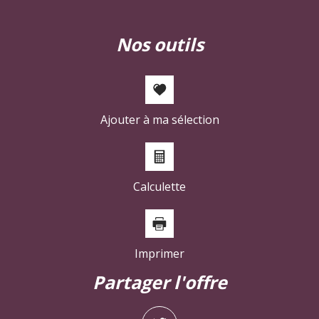
Familles sans enfant
52,07 %
Familles avec 1 ou 2 enfants
2,25 %
nos outils
Maisons
22,25 %
Appartements
77,75 %
Familles avec 3 enfants
6,99 %
Ajouter à ma sélection
Calculette
Imprimer
partager l'offre