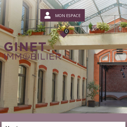
MON ESPACE
FR
0