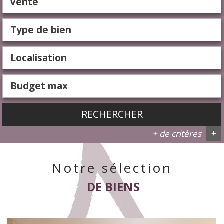
Vente
RECHERCHER
+ de critères
+
Notre sélection
5KM
10KM
25KM
DE BIENS