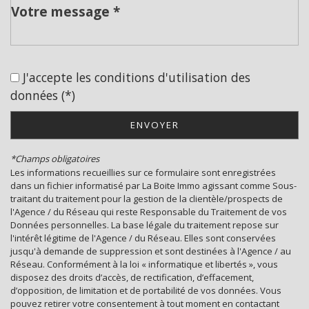
Collège
École maternelle
J'accepte les conditions d'utilisation des
École primaire
données (*)
Lycée
ENVOYER
Bureau de poste
*Champs obligatoires
Mairie
Les informations recueillies sur ce formulaire sont enregistrées
dans un fichier informatisé par La Boite Immo agissant comme Sous-
statistiques
traitant du traitement pour la gestion de la clientèle/prospects de
l'Agence / du Réseau qui reste Responsable du Traitement de vos
Données personnelles. La base légale du traitement repose sur
l'intérêt légitime de l'Agence / du Réseau. Elles sont conservées
Nombre d'habitants
35 798
jusqu'à demande de suppression et sont destinées à l'Agence / au
Propriétaires (vs. locataires)
39,30 %
Réseau. Conformément à la loi « informatique et libertés », vous
disposez des droits d’accès, de rectification, d’effacement,
Taxe habitation
11,99 %
d’opposition, de limitation et de portabilité de vos données. Vous
pouvez retirer votre consentement à tout moment en contactant
Taxe foncière
24,09 %