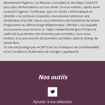
directement l’Agence / Le Réseau. Consultez le site https://cnil.fr/fr
Habitants de moins de 25 ans
28,31 %
pour plus d’informations sur vos droits. Si vous estimez, après avoir
contacté l'Agence / le Réseau, que vos droits « Informatique et
Habitants de 25 à 55 ans
35,08 %
Libertés » ne sont pas respectés, vous pouvez adresser une
réclamation à la CNIL. Nous vous informons de l’existence de la liste
Habitants de plus de 55 ans
36,62 %
d'opposition au démarchage téléphonique « Bloctel », sur laquelle
vous pouvez vous inscrire ici : https://www.bloctel.gouv.fr Dans le
Nombre d'enfants par famille
0,88
cadre de la protection des Données personnelles, nous vous
Familles sans enfant
52,07 %
invitons à ne pas inscrire de Données sensibles dans le champ de
saisie libre.
Familles avec 1 ou 2 enfants
2,25 %
Ce site est protégé par reCAPTCHA, les
Politiques de Confidentialité
et les
Conditions d'Utilisation
de Google s'appliquent.
Maisons
22,25 %
Appartements
77,75 %
Familles avec 3 enfants
6,99 %
nos outils
Ajouter à ma sélection