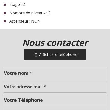
Etage : 2
Nombre de niveaux : 2
Ascenseur : NON
la ville de roanne (42300)
nous contacter
+
−
Afficher le téléphone
Leaflet
|
©
Jawg
Maps
|
© OpenStreetMap