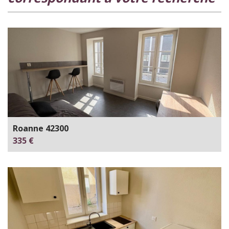
Roanne 42300
335 €