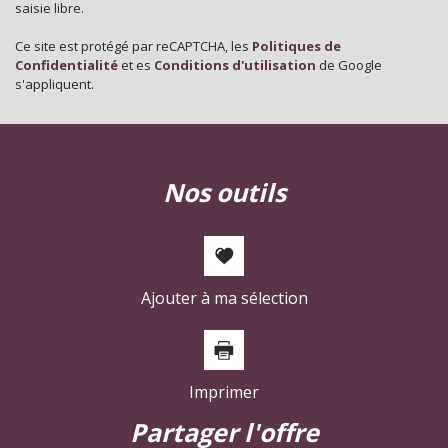
saisie libre.
Nombre d'enfants par famille
0,88
Ce site est protégé par reCAPTCHA, les
Politiques de
Familles sans enfant
52,07 %
Confidentialité
et es
Conditions d'utilisation
de Google
s'appliquent.
Familles avec 1 ou 2 enfants
2,25 %
Maisons
22,25 %
Appartements
77,75 %
nos outils
Familles avec 3 enfants
6,99 %
Ajouter à ma sélection
Imprimer
partager l'offre