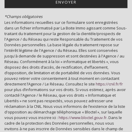
ENVOYER
Bibliothèque
*Champs obligatoires
Gare ferroviaire
Les informations recueillies sur ce formulaire sont enregistrées
dans un fichier informatisé par La Boite Immo agissant comme Sous-
Bureau de poste
traitant du traitement pour la gestion de la clientèle/prospects de
l'Agence / du Réseau qui reste Responsable du Traitement de vos
Mairie
Données personnelles. La base légale du traitement repose sur
l'intérêt légitime de l'Agence / du Réseau. Elles sont conservées
jusqu'à demande de suppression et sont destinées à l'Agence / au
statistiques
Réseau. Conformément à la loi « informatique et libertés », vous
disposez des droits d’accès, de rectification, d’effacement,
d’opposition, de limitation et de portabilité de vos données. Vous
Nombre d'habitants
35 798
pouvez retirer votre consentement à tout moment en contactant
directement l’Agence / Le Réseau. Consultez le site
https://cnil.fr/fr
Propriétaires (vs. locataires)
39,30 %
pour plus d’informations sur vos droits. Si vous estimez, après avoir
Taxe habitation
11,99 %
contacté l'Agence / le Réseau, que vos droits « Informatique et
Libertés » ne sont pas respectés, vous pouvez adresser une
Taxe foncière
24,09 %
réclamation à la CNIL. Nous vous informons de l’existence de la liste
d'opposition au démarchage téléphonique « Bloctel », sur laquelle
Habitants de moins de 25 ans
28,31 %
vous pouvez vous inscrire ici :
https://www.bloctel.gouv.fr
. Dans le
Habitants de 25 à 55 ans
35,08 %
cadre de la protection des Données personnelles, nous vous
invitons à ne pas inscrire de Données sensibles dans le champ de
Habitants de plus de 55 ans
36,62 %