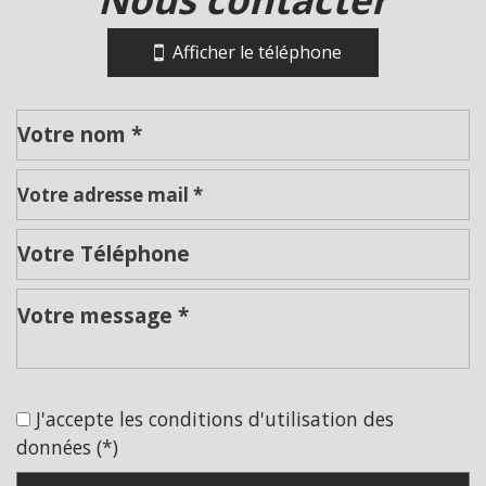
+
−
Afficher le téléphone
Leaflet
|
©
Jawg
Maps
|
© OpenStreetMap
Collège
École maternelle
J'accepte les conditions d'utilisation des
École primaire
données (*)
Lycée