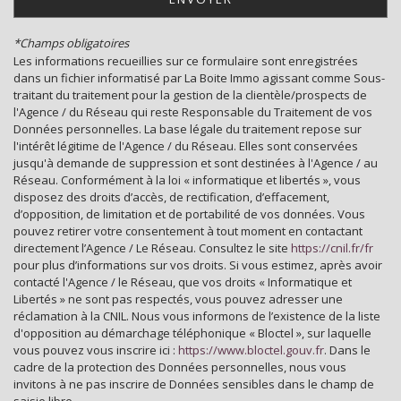
Bibliothèque
*Champs obligatoires
Gare ferroviaire
Les informations recueillies sur ce formulaire sont enregistrées
dans un fichier informatisé par La Boite Immo agissant comme Sous-
Bureau de poste
traitant du traitement pour la gestion de la clientèle/prospects de
l'Agence / du Réseau qui reste Responsable du Traitement de vos
Mairie
Données personnelles. La base légale du traitement repose sur
l'intérêt légitime de l'Agence / du Réseau. Elles sont conservées
jusqu'à demande de suppression et sont destinées à l'Agence / au
statistiques
Réseau. Conformément à la loi « informatique et libertés », vous
disposez des droits d’accès, de rectification, d’effacement,
d’opposition, de limitation et de portabilité de vos données. Vous
Nombre d'habitants
35 798
pouvez retirer votre consentement à tout moment en contactant
directement l’Agence / Le Réseau. Consultez le site
https://cnil.fr/fr
Propriétaires (vs. locataires)
39,30 %
pour plus d’informations sur vos droits. Si vous estimez, après avoir
Taxe habitation
11,99 %
contacté l'Agence / le Réseau, que vos droits « Informatique et
Libertés » ne sont pas respectés, vous pouvez adresser une
Taxe foncière
24,09 %
réclamation à la CNIL. Nous vous informons de l’existence de la liste
d'opposition au démarchage téléphonique « Bloctel », sur laquelle
Habitants de moins de 25 ans
28,31 %
vous pouvez vous inscrire ici :
https://www.bloctel.gouv.fr
. Dans le
Habitants de 25 à 55 ans
35,08 %
cadre de la protection des Données personnelles, nous vous
invitons à ne pas inscrire de Données sensibles dans le champ de
Habitants de plus de 55 ans
36,62 %
saisie libre.