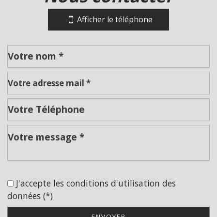
−
Afficher le téléphone
Leaflet
|
©
Jawg
Maps
|
© OpenStreetMap
Collège
École maternelle
J'accepte les conditions d'utilisation des
École primaire
données (*)
Lycée
ENVOYER