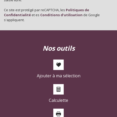
Nombre d'enfants par famille
0,88
Ce site est protégé par reCAPTCHA, les
Politiques de
Familles sans enfant
52,07 %
Confidentialité
et es
Conditions d'utilisation
de Google
s'appliquent.
Familles avec 1 ou 2 enfants
2,25 %
Maisons
22,25 %
Appartements
77,75 %
nos outils
Familles avec 3 enfants
6,99 %
Ajouter à ma sélection
Calculette