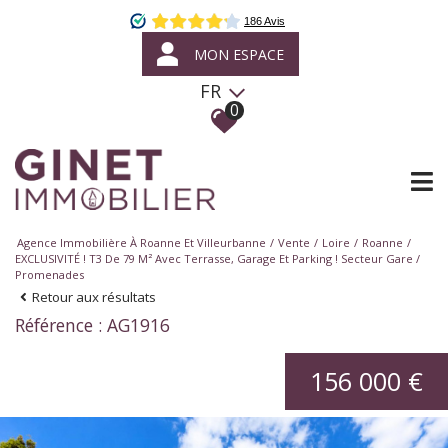
MON ESPACE
FR
0
Agence Immobilière À Roanne Et Villeurbanne
Vente
Loire
Roanne
EXCLUSIVITÉ ! T3 De 79 M² Avec Terrasse, Garage Et Parking ! Secteur Gare /
Promenades
Retour aux résultats
Référence : AG1916
156 000 €