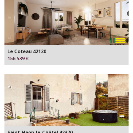
Le Coteau 42120
156 539 €
Saint-Haon-le-Châtel 42370