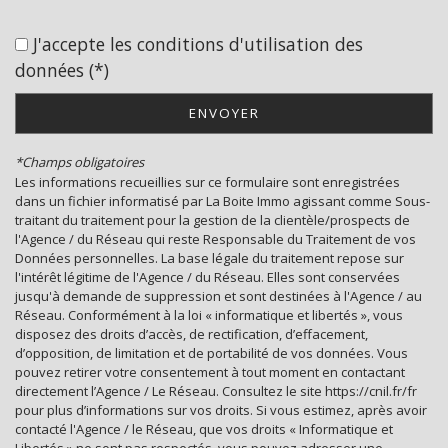
Collège
J'accepte les conditions d'utilisation des
École maternelle
données (*)
École primaire
ENVOYER
Enseignement supérieur
*Champs obligatoires
Lycée
Les informations recueillies sur ce formulaire sont enregistrées
dans un fichier informatisé par La Boite Immo agissant comme Sous-
Bibliothèque
traitant du traitement pour la gestion de la clientèle/prospects de
l'Agence / du Réseau qui reste Responsable du Traitement de vos
Gare ferroviaire
Données personnelles. La base légale du traitement repose sur
l'intérêt légitime de l'Agence / du Réseau. Elles sont conservées
Bureau de poste
jusqu'à demande de suppression et sont destinées à l'Agence / au
Réseau. Conformément à la loi « informatique et libertés », vous
Mairie
disposez des droits d’accès, de rectification, d’effacement,
d’opposition, de limitation et de portabilité de vos données. Vous
pouvez retirer votre consentement à tout moment en contactant
statistiques
directement l’Agence / Le Réseau. Consultez le site https://cnil.fr/fr
pour plus d’informations sur vos droits. Si vous estimez, après avoir
contacté l'Agence / le Réseau, que vos droits « Informatique et
Nombre d'habitants
35 798
Libertés » ne sont pas respectés, vous pouvez adresser une