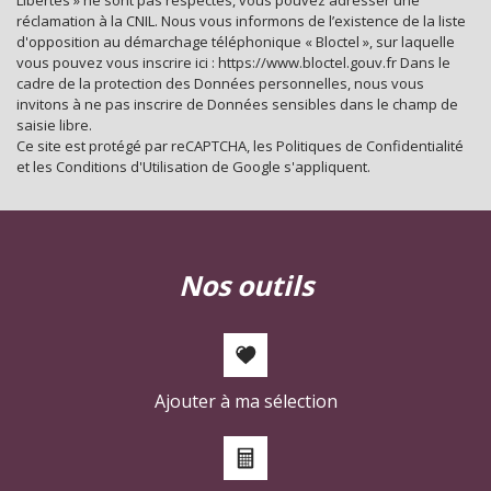
réclamation à la CNIL. Nous vous informons de l’existence de la liste
Propriétaires (vs. locataires)
39,30 %
d'opposition au démarchage téléphonique « Bloctel », sur laquelle
vous pouvez vous inscrire ici : https://www.bloctel.gouv.fr Dans le
Taxe habitation
11,99 %
cadre de la protection des Données personnelles, nous vous
Taxe foncière
24,09 %
invitons à ne pas inscrire de Données sensibles dans le champ de
saisie libre.
Habitants de moins de 25 ans
28,31 %
Ce site est protégé par reCAPTCHA, les
Politiques de Confidentialité
et les
Conditions d'Utilisation
de Google s'appliquent.
Habitants de 25 à 55 ans
35,08 %
Habitants de plus de 55 ans
36,62 %
Nombre d'enfants par famille
0,88
Familles sans enfant
52,07 %
nos outils
Familles avec 1 ou 2 enfants
2,25 %
Maisons
22,25 %
Appartements
77,75 %
Ajouter à ma sélection
Familles avec 3 enfants
6,99 %