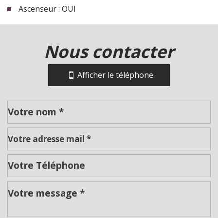
Ascenseur : OUI
la ville de roanne (42300)
nous contacter
+
−
Afficher le téléphone
Leaflet
|
©
Jawg
Maps
|
© OpenStreetMap
Cinéma