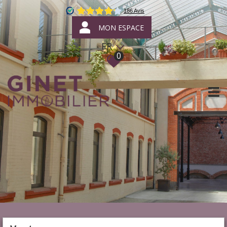
MON ESPACE
FR
0