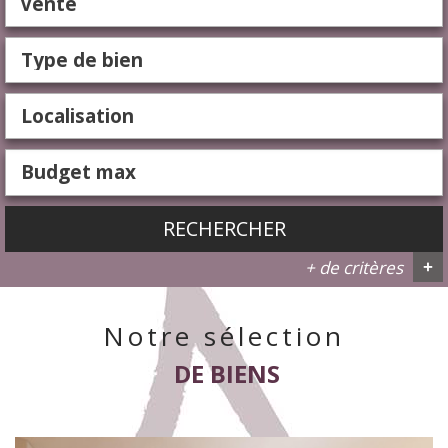
Vente
RECHERCHER
+ de critères
+
Notre sélection
5KM
10KM
25KM
DE BIENS