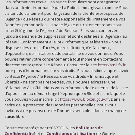
Les informations recueillies sur ce formulaire sont enregistrées
dans un fichier informatisé par La Boite Immo agissant comme Sous-
statistiques
traitant du traitement pour la gestion de la clientèle/prospects de
l'Agence / du Réseau qui reste Responsable du Traitement de vos
Données personnelles. La base légale du traitement repose sur
l'intérêt légitime de l'Agence / du Réseau. Elles sont conservées
Nombre d'habitants
35 798
jusqu'à demande de suppression et sont destinées à l'Agence / au
Propriétaires (vs. locataires)
39,30 %
Réseau. Conformément à la loi « informatique et libertés », vous
disposez des droits d’accès, de rectification, d’effacement,
Taxe habitation
11,99 %
d’opposition, de limitation et de portabilité de vos données. Vous
pouvez retirer votre consentement à tout moment en contactant
Taxe foncière
24,09 %
directement l’Agence / Le Réseau. Consultez le site
https://cnil.fr/fr
Habitants de moins de 25 ans
28,31 %
pour plus d’informations sur vos droits. Si vous estimez, après avoir
contacté l'Agence / le Réseau, que vos droits « Informatique et
Habitants de 25 à 55 ans
35,08 %
Libertés » ne sont pas respectés, vous pouvez adresser une
réclamation à la CNIL. Nous vous informons de l’existence de la liste
Habitants de plus de 55 ans
36,62 %
d'opposition au démarchage téléphonique « Bloctel », sur laquelle
vous pouvez vous inscrire ici :
Nombre d'enfants par famille
https://www.bloctel.gouv.fr
. Dans le
0,88
cadre de la protection des Données personnelles, nous vous
Familles sans enfant
52,07 %
invitons à ne pas inscrire de Données sensibles dans le champ de
saisie libre.
Familles avec 1 ou 2 enfants
2,25 %
Ce site est protégé par reCAPTCHA, les
Politiques de
Maisons
22,25 %
Confidentialité
et es
Conditions d'utilisation
de Google