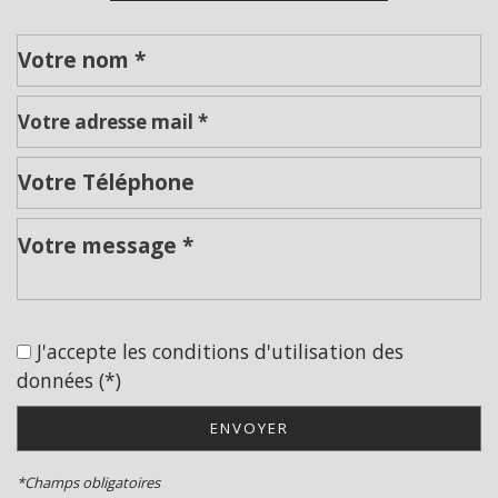
Leaflet
|
©
Jawg
Maps
|
© OpenStreetMap
Collège
École maternelle
J'accepte les conditions d'utilisation des
École primaire
données (*)
Lycée
ENVOYER
Bureau de poste
*Champs obligatoires
Mairie