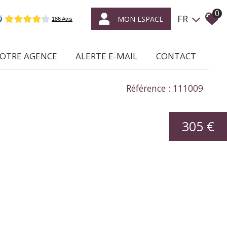
0
FR
MON ESPACE
NOTRE AGENCE
ALERTE E-MAIL
CONTACT
ce qui nous caractérise
Référence : 111009
location /
gestion locative
305 €
syndic de
copropriétés
transaction
expertise
en immobilier
nous rejoindre