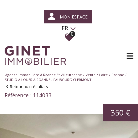
MON ESPACE
FR
0
Agence Immobilière À Roanne Et Villeurbanne
Vente
Loire
Roanne
STUDIO A LOUER A ROANNE - FAUBOURG CLERMONT
Retour aux résultats
Référence : 114033
350 €