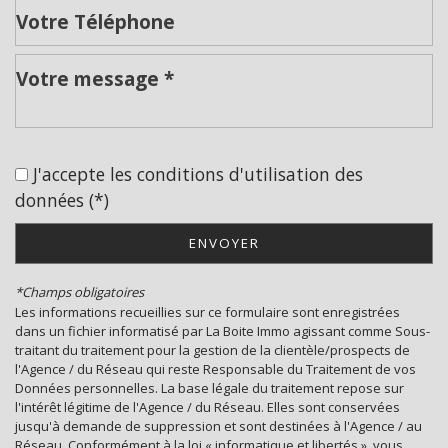
Leaflet
|
©
Jawg
Maps
|
© OpenStreetMap
Cinéma
Collège
J'accepte les conditions d'utilisation des
École maternelle
données (*)
École primaire
ENVOYER
Enseignement supérieur
*Champs obligatoires
Lycée
Les informations recueillies sur ce formulaire sont enregistrées
dans un fichier informatisé par La Boite Immo agissant comme Sous-
Gare ferroviaire
traitant du traitement pour la gestion de la clientèle/prospects de
l'Agence / du Réseau qui reste Responsable du Traitement de vos
Bureau de poste
Données personnelles. La base légale du traitement repose sur
l'intérêt légitime de l'Agence / du Réseau. Elles sont conservées
Mairie
jusqu'à demande de suppression et sont destinées à l'Agence / au
Réseau. Conformément à la loi « informatique et libertés », vous