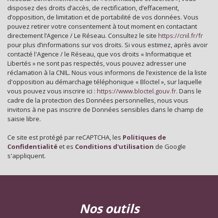
disposez des droits d’accès, de rectification, d’effacement,
statistiques
d’opposition, de limitation et de portabilité de vos données. Vous
pouvez retirer votre consentement à tout moment en contactant
directement l’Agence / Le Réseau. Consultez le site
https://cnil.fr/fr
Nombre d'habitants
35 798
pour plus d’informations sur vos droits. Si vous estimez, après avoir
contacté l'Agence / le Réseau, que vos droits « Informatique et
Propriétaires (vs. locataires)
39,30 %
Libertés » ne sont pas respectés, vous pouvez adresser une
Taxe habitation
11,99 %
réclamation à la CNIL. Nous vous informons de l’existence de la liste
d'opposition au démarchage téléphonique « Bloctel », sur laquelle
Taxe foncière
24,09 %
vous pouvez vous inscrire ici :
https://www.bloctel.gouv.fr
. Dans le
cadre de la protection des Données personnelles, nous vous
Habitants de moins de 25 ans
28,31 %
invitons à ne pas inscrire de Données sensibles dans le champ de
Habitants de 25 à 55 ans
35,08 %
saisie libre.
Habitants de plus de 55 ans
36,62 %
Ce site est protégé par reCAPTCHA, les
Politiques de
Confidentialité
et es
Conditions d'utilisation
de Google
Nombre d'enfants par famille
0,88
s'appliquent.
Familles sans enfant
52,07 %
Familles avec 1 ou 2 enfants
2,25 %
Maisons
22,25 %
nos outils
Appartements
77,75 %