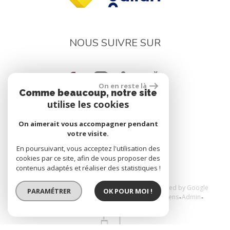
NOUS SUIVRE SUR
On en reste là
Comme beaucoup, notre site
utilise les cookies
On aimerait vous accompagner pendant
réalisé par
votre visite.
En poursuivant, vous acceptez l'utilisation des
cookies par ce site, afin de vous proposer des
contenus adaptés et réaliser des statistiques !
© 2026 | Tous droits réservés | Traduction powered by Google
PARAMÉTRER
OK POUR MOI !
Plan du site
Mentions légales
Nos honoraires
Liens
Admin
Toutes nos annonces
Politique RGPD