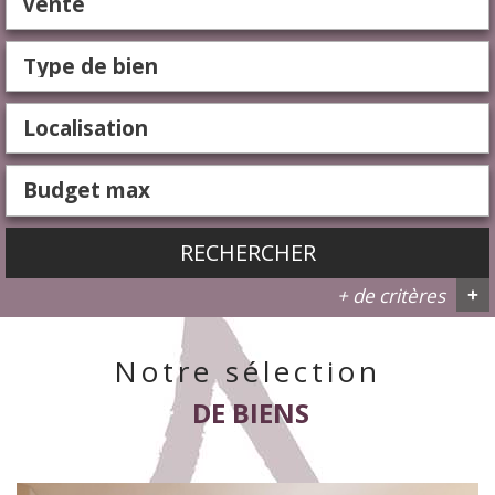
Vente
RECHERCHER
+ de critères
+
Notre sélection
5KM
10KM
25KM
DE BIENS