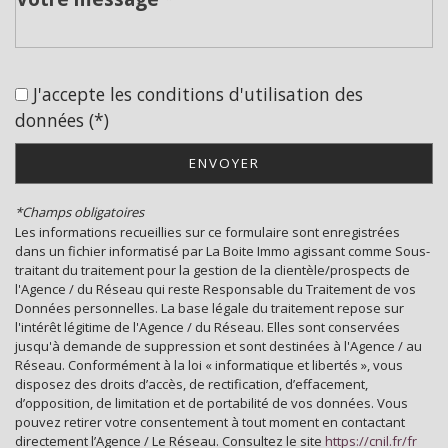
École primaire
Bibliothèque
J'accepte les conditions d'utilisation des
statistiques
données (*)
ENVOYER
Nombre d'habitants
10 726
Propriétaires (vs. locataires)
70,05 %
*Champs obligatoires
Les informations recueillies sur ce formulaire sont enregistrées
Taxe habitation
11,41 %
dans un fichier informatisé par La Boite Immo agissant comme Sous-
Taxe foncière
27,84 %
traitant du traitement pour la gestion de la clientèle/prospects de
l'Agence / du Réseau qui reste Responsable du Traitement de vos
Habitants de moins de 25 ans
26,04 %
Données personnelles. La base légale du traitement repose sur
l'intérêt légitime de l'Agence / du Réseau. Elles sont conservées
Habitants de 25 à 55 ans
33,68 %
jusqu'à demande de suppression et sont destinées à l'Agence / au
Habitants de plus de 55 ans
40,28 %
Réseau. Conformément à la loi « informatique et libertés », vous
disposez des droits d’accès, de rectification, d’effacement,
Nombre d'enfants par famille
0,79
d’opposition, de limitation et de portabilité de vos données. Vous
pouvez retirer votre consentement à tout moment en contactant
Familles sans enfant
56,64 %
directement l’Agence / Le Réseau. Consultez le site
https://cnil.fr/fr