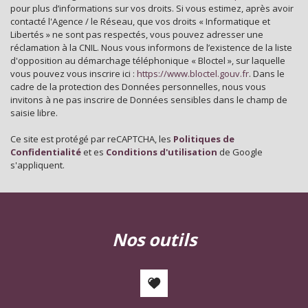
Familles avec 1 ou 2 enfants
35,76 %
pour plus d’informations sur vos droits. Si vous estimez, après avoir
contacté l'Agence / le Réseau, que vos droits « Informatique et
Maisons
70,79 %
Libertés » ne sont pas respectés, vous pouvez adresser une
réclamation à la CNIL. Nous vous informons de l’existence de la liste
Appartements
29,21 %
d'opposition au démarchage téléphonique « Bloctel », sur laquelle
vous pouvez vous inscrire ici :
Familles avec 3 enfants
https://www.bloctel.gouv.fr
. Dans le
5,83 %
cadre de la protection des Données personnelles, nous vous
invitons à ne pas inscrire de Données sensibles dans le champ de
saisie libre.
Ce site est protégé par reCAPTCHA, les
Politiques de
Confidentialité
et es
Conditions d'utilisation
de Google
s'appliquent.
nos outils