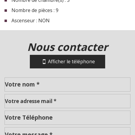
Nombre de pièces : 9
Ascenseur : NON
la ville de riorges (42153)
nous contacter
+
−
Afficher le téléphone
Leaflet
|
©
Jawg
Maps
|
© OpenStreetMap