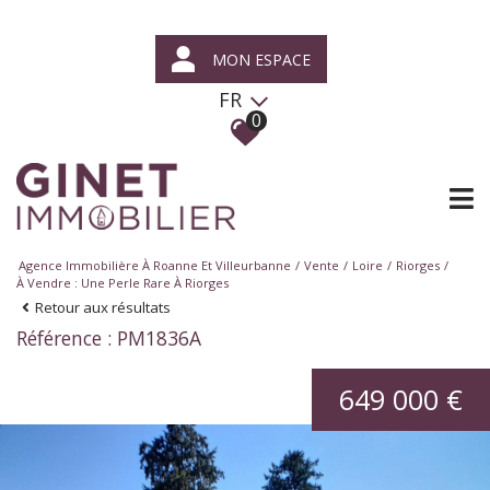
MON ESPACE
FR
0
Agence Immobilière À Roanne Et Villeurbanne
Vente
Loire
Riorges
À Vendre : Une Perle Rare À Riorges
Retour aux résultats
Référence : PM1836A
649 000 €