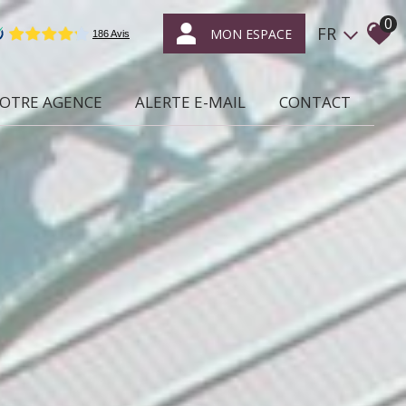
0
FR
MON ESPACE
NOTRE AGENCE
ALERTE E-MAIL
CONTACT
ce qui nous caractérise
location /
gestion locative
syndic de
copropriétés
transaction
expertise
en immobilier
nous rejoindre