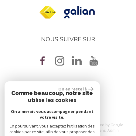
NOUS SUIVRE SUR
On en reste là
réalisé par
Comme beaucoup, notre site
utilise les cookies
On aimerait vous accompagner pendant
votre visite.
© 2026 | Tous droits réservés | Traduction powered by Google
En poursuivant, vous acceptez l'utilisation des
Plan du site
Mentions légales
Nos honoraires
Liens
Admin
cookies par ce site, afin de vous proposer des
Toutes nos annonces
Politique RGPD