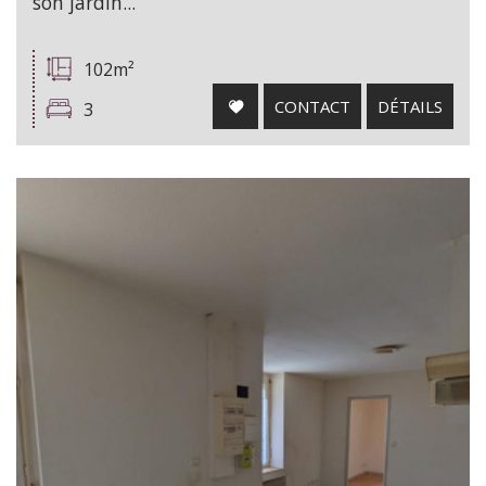
son jardin...
102m²
CONTACT
DÉTAILS
3