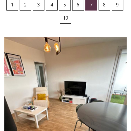
1
2
3
4
5
6
7
8
9
10
RECHERCHER
+ de critères
+
5KM
10KM
25KM