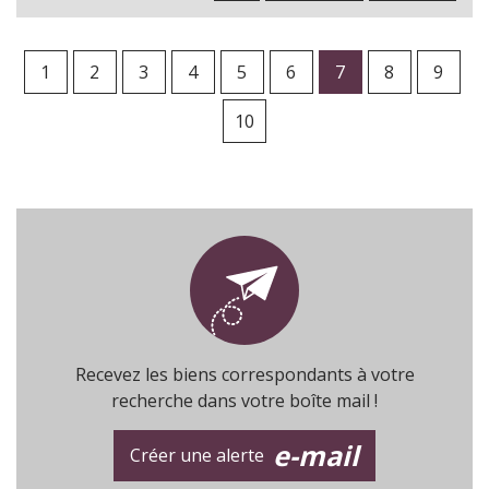
1
2
3
4
5
6
7
8
9
10
Recevez les biens correspondants à votre
recherche dans votre boîte mail !
e-mail
Créer une alerte