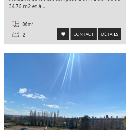
34.76 m2 et à...
86m²
CONTACT
DÉTAILS
2