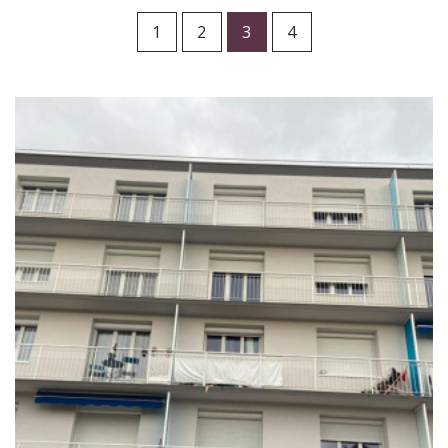
Vente
1
2
3
4
×
Appartement
RECHERCHER
+ de critères
+
5KM
10KM
25KM