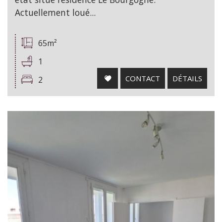
Actuellement loué...
65m²
1
CONTACT
DÉTAILS
2