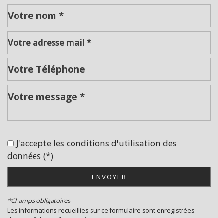
Leaflet
|
©
Jawg
Maps
|
© OpenStreetMap
statistiques
J'accepte les conditions d'utilisation des
Nombre d'habitants
136
données (*)
Propriétaires (vs. locataires)
88,57 %
Taxe habitation
17,72 %
ENVOYER
Taxe foncière
6,53 %
*Champs obligatoires
Habitants de moins de 25 ans
17,04 %
Les informations recueillies sur ce formulaire sont enregistrées