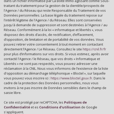
dans un fichier informatisé par La Boite Immo agissant comme Sous-
Habitants de 25 à 55 ans
35,56 %
traitant du traitement pour la gestion de la clientèle/prospects de
Habitants de plus de 55 ans
47,41 %
l'Agence / du Réseau qui reste Responsable du Traitement de vos
Données personnelles. La base légale du traitement repose sur
Nombre d'enfants par famille
0,67
l'intérêt légitime de l'Agence / du Réseau. Elles sont conservées
jusqu'à demande de suppression et sont destinées à l'Agence / au
Familles sans enfant
55,56 %
Réseau. Conformément à la loi « informatique et libertés », vous
Familles avec 1 ou 2 enfants
44,44 %
disposez des droits d’accès, de rectification, d’effacement,
d’opposition, de limitation et de portabilité de vos données. Vous
Maisons
99,40 %
pouvez retirer votre consentement à tout moment en contactant
directement l’Agence / Le Réseau. Consultez le site
https://cnil.fr/fr
Appartements
0,60 %
pour plus d’informations sur vos droits. Si vous estimez, après avoir
Familles avec 3 enfants
0 %
contacté l'Agence / le Réseau, que vos droits « Informatique et
Libertés » ne sont pas respectés, vous pouvez adresser une
réclamation à la CNIL. Nous vous informons de l’existence de la liste
d'opposition au démarchage téléphonique « Bloctel », sur laquelle
vous pouvez vous inscrire ici :
https://www.bloctel.gouv.fr
. Dans le
cadre de la protection des Données personnelles, nous vous
invitons à ne pas inscrire de Données sensibles dans le champ de
saisie libre.
Ce site est protégé par reCAPTCHA, les
Politiques de
Confidentialité
et es
Conditions d'utilisation
de Google
s'appliquent.