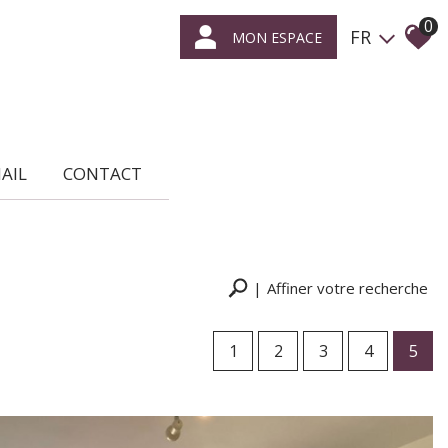
0
FR
MON ESPACE
MAIL
CONTACT
Affiner votre recherche
1
2
3
4
5
RECHERCHER
+ de critères
+