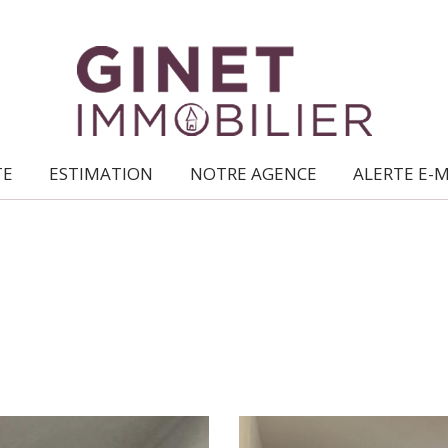
TE
ESTIMATION
NOTRE AGENCE
ALERTE E-
ce qui nous caractérise
location /
gestion locative
syndic de
copropriétés
transaction
expertise
en immobilier
5KM
10KM
25KM
nous rejoindre