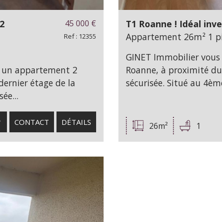
2
45 000
€
T1 Roanne ! Idéal inve
Appartement 26m² 1 pi
Ref : 12355
GINET Immobilier vous 
e un appartement 2
Roanne, à proximité du 
dernier étage de la
sécurisée. Situé au 4èm
ée...
CONTACT
DÉTAILS
26m²
1