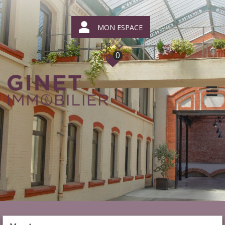
MON ESPACE
FR
0