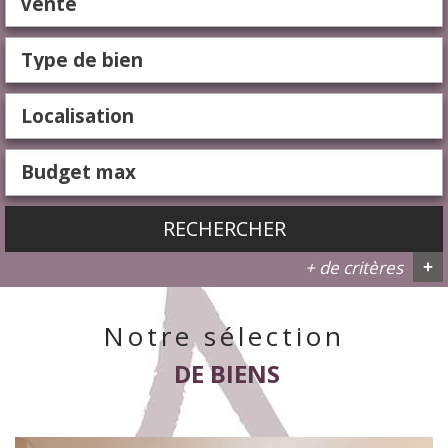
Vente
RECHERCHER
+ de critères
+
Notre sélection
5KM
10KM
25KM
DE BIENS